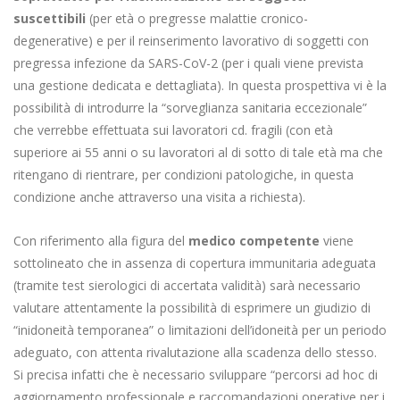
suscettibili
(per età o pregresse malattie cronico-
degenerative) e per il reinserimento lavorativo di soggetti con
pregressa infezione da SARS-CoV-2 (per i quali viene prevista
una gestione dedicata e dettagliata). In questa prospettiva vi è la
possibilità di introdurre la “sorveglianza sanitaria eccezionale”
che verrebbe effettuata sui lavoratori cd. fragili (con età
superiore ai 55 anni o su lavoratori al di sotto di tale età ma che
ritengano di rientrare, per condizioni patologiche, in questa
condizione anche attraverso una visita a richiesta).
Con riferimento alla figura del
medico competente
viene
sottolineato che in assenza di copertura immunitaria adeguata
(tramite test sierologici di accertata validità) sarà necessario
valutare attentamente la possibilità di esprimere un giudizio di
“inidoneità temporanea” o limitazioni dell’idoneità per un periodo
adeguato, con attenta rivalutazione alla scadenza dello stesso.
Si precisa infatti che è necessario sviluppare “percorsi ad hoc di
aggiornamento professionale e raccomandazioni operative per i