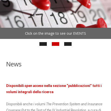
A
L
U
S
Click on the image to see our EVENTS
News
Disponibili
open access
nella sezione “pubblicazioni” tutti i
volumi integrali della ricerca
Disponibili anche i volumi
The Prevention System and Insurance
Coverage Put to the Test of the IV Industrial Revolution
, a cura di