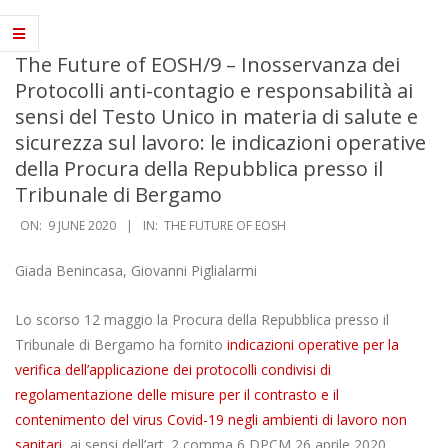
Navigation
Menu
The Future of EOSH/9 – Inosservanza dei
Protocolli anti-contagio e responsabilità ai
sensi del Testo Unico in materia di salute e
sicurezza sul lavoro: le indicazioni operative
della Procura della Repubblica presso il
Tribunale di Bergamo
ON:
9 JUNE 2020
IN:
THE FUTURE OF EOSH
Giada Benincasa, Giovanni Piglialarmi
Lo scorso 12 maggio la Procura della Repubblica presso il
Tribunale di Bergamo ha fornito
indicazioni operative per la
verifica dell’applicazione dei protocolli condivisi di
regolamentazione delle misure per il contrasto e il
contenimento del virus Covid-19 negli ambienti di lavoro non
sanitari
, ai sensi dell’art. 2 comma 6 DPCM 26 aprile 2020.